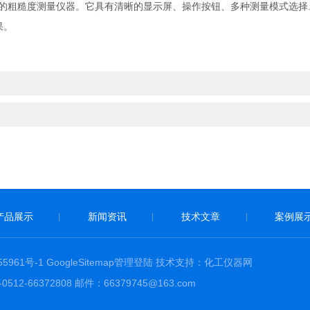
便的粗糙度测量仪器。它具有清晰的显示屏、操作按钮、多种测量模式选
果。
产品展示
新闻资讯
技术文章
案例展
|
|
|
5961号-1
GoogleSitemap
管理登陆
技术支持：
化工仪器网
66372808 邮件：66379745@163.com