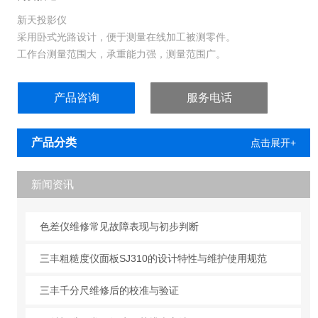
新天投影仪
采用卧式光路设计，便于测量在线加工被测零件。
工作台测量范围大，承重能力强，测量范围广。
工作台能偏摆±15°，便于测量带螺旋角零件。
高低两挡不同的透射照明，适应不同工件的测量要求。
产品咨询
服务电话
投影屏面积大，可以满足大尺寸工件的测量要求。
JT5A采用*的光栅传感技术，测量数据数字显示，电机控制工作台
运动。
产品分类
点击展开+
JT5B配计算机及二坐标测量软件，测量方便快捷；电机控制工作台
运动。
新闻资讯
色差仪维修常见故障表现与初步判断
三丰粗糙度仪面板SJ310的设计特性与维护使用规范
三丰千分尺维修后的校准与验证