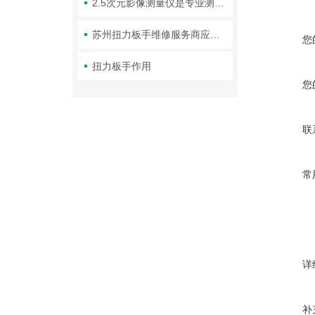
2.5次元影像测量仪是专业测量工具，其软件的详细作用
苏州扭力板手维修服务商应当怎样选择？
您
扭力板手作用
您
联
常
详
补