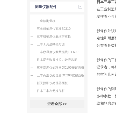
日本三丰工
测量仪器配件
在工业制造
发挥着不可
三坐标测量机
三丰粗糙度仪面板SJ310
影像仪外观
三丰粗糙度仪触摸屏更换
定性和耐磨
三丰工具显微镜灯源
分布着各类
三丰数显度仪数数据线LH-600
影像仪的工
日本爱光数显推拉力计液晶屏
记录者，将
三丰高度仪处理器QC100按键面板
的空间几何
三丰高度仪处理器QC200按键面板
新天投影仪处理器面板
影像仪的测
日本三丰次元操作杆
多种参数，
线和轮廓进
查看全部 >>