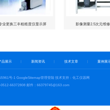
专业更换三丰粗糙度仪显示屏
影像测量2.5次元维
产品展示
新闻资讯
技术文章
案例展
|
|
|
5961号-1
GoogleSitemap
管理登陆
技术支持：
化工仪器网
66372808 邮件：66379745@163.com