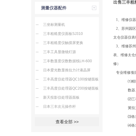
出售
三丰粗
测量仪器配件
1、维修仪器
三坐标测量机
2、苏州园区
三丰粗糙度仪面板SJ310
太仓仪器仪表
三丰粗糙度仪触摸屏更换
3、维修苏州
三丰工具显微镜灯源
表、维修太仓
三丰数显度仪数数据线LH-600
修）
日本爱光数显推拉力计液晶屏
专业维修项
三丰高度仪处理器QC100按键面板
⑴精
三丰高度仪处理器QC200按键面板
数器
新天投影仪处理器面板
⑵三
日本三丰次元操作杆
簧拉
⑶各
查看全部 >>
⑷各