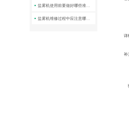
盐雾机使用前要做好哪些准备事项，看看我们做的准备
盐雾机维修过程中应注意哪些？还不快来瞧一瞧
详
补