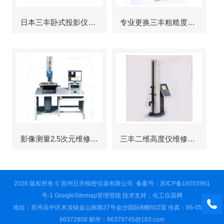
日本三丰卧式投影仪维修
专业更换三丰粗糙度仪显示屏
影像测量2.5次元维修故障
三丰二维高度仪维修服务
2026 版权所有 © 苏州日升精密仪器有限公司
备案号：苏ICP备16055961
号-1
GoogleSitemap
管理登陆
技术支持：
化工仪器网
地址：苏州吴中区木渎镇金山南路27号金沙国际B幢602室 传真：86-0512-
66372808 邮件：66379745@163.com