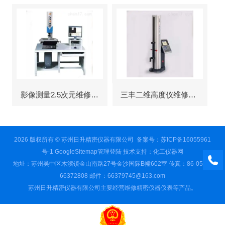
影像测量2.5次元维修故障
三丰二维高度仪维修服务
2026 版权所有 © 苏州日升精密仪器有限公司
备案号：苏ICP备16055961
号-1
GoogleSitemap
管理登陆
技术支持：
化工仪器网
地址：苏州吴中区木渎镇金山南路27号金沙国际B幢602室 传真：86-0512-
66372808 邮件：66379745@163.com
苏州日升精密仪器有限公司主要经营维修精密仪器仪表等产品。