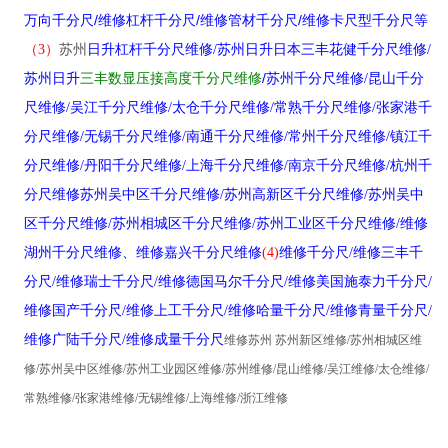
/
/
/
万向千分尺
维修杠杆千分尺
维修管材千分尺
维修卡尺型千分尺等
（3）
苏州
日升杠杆千分尺维修/苏州日升
日本三丰花健千分尺维修
/
/
苏州日升
三丰数显压接高度千分尺维修
苏州
千分尺
维修/昆山
千分
尺
维修/吴江
千分尺
维修/太仓
千分尺
维修/常熟
千分尺
维修/张家港
千
分尺
维修/无锡
千分尺
维修/南通
千分尺
维修/常州
千分尺
维修/镇江
千
分尺
维修/丹阳
千分尺
维修/上海
千分尺
维修/南京
千分尺
维修/杭州
千
分尺
维修苏州吴中区
千分尺
维修/苏州高新区
千分尺
维修/苏州吴中
区
千分尺
维修/苏州相城区
千分尺
维修/苏州工业区
千分尺
维修/维修
湖州
千分尺
维修、维修嘉兴
千分尺
维修
(4)
维修
千分尺
/
维修三丰
千
分尺
/
维修瑞士
千分尺
/
维修德国马尔
千分尺
/
维修美国施泰力千分尺/
维修国产
千分尺
/
维修上工
千分尺
/
维修哈量
千分尺
/
维修青量
千分尺
/
维修广陆
千分尺
/
维修成量
千分尺
维修苏州 苏州新区维修/苏州相城区维
修/苏州吴中区维修/苏州工业园区维修/苏州维修/昆山维修/吴江维修/太仓维修/
常熟维修/张家港维修/无锡维修/上海维修/浙江维修