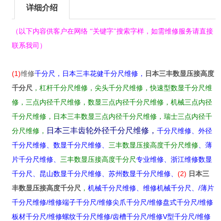
详细介绍
（以下内容供客户在网络 “
关键字
"搜索字样，如需维修服务请直接
联系
我司
）
(
1)
日本三丰数显压接高度
维修
千分尺，日本三丰花健千分尺维修，
千分尺
，杠杆千分尺维修，尖头千分尺维修，快速型数显千分尺维
修，三点内径千尺维修，数显三点内径千分尺维修，机械三点内径
千分尺维修，日本三丰数显三点内径千分尺维修，瑞士三点内径千
日
本三丰齿轮外径千分尺维修，
分尺维修，
千分尺维修、外径
千分尺维修、数显千分尺维修、
三丰数显压接高度千分尺维修
、薄
片千分尺维修、
三丰数显压接高度千分尺
专业维修、浙江维修数显
(2)
日本三
千分尺、昆山数显千分尺维修、苏州数显千分尺维修、
丰数显压接高度千分尺
/
，
机械千分尺维修、维修机械千分尺、
薄片
/
/
/
/
千分尺维修
维修端子千分尺
维修尖爪千分尺
维修盘式千分尺
维修
/
/
/
V
/
板材千分尺
维修螺纹千分尺维修
齿槽千分尺
维修
型千分尺
维修