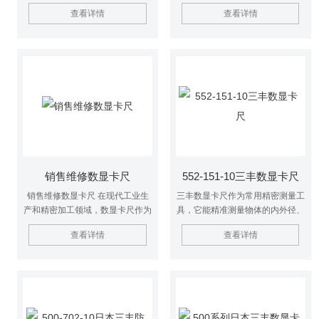
一种高精度测量工具，发挥着重要
一种高精度测量工具，发挥着作
查看详情
查看详情
的作用。它以其独特的设计和*的
用。它以其独特的设计和*的技
技术，为各行业提供精准的尺寸测
术，为各行业提供精准的尺寸测量
量解决方案。
解决方案。
销售维修数显卡尺
552-151-10三丰数显卡尺
销售维修数显卡尺 在现代工业生
三丰数显卡尺作为常用精密测量工
产和精密加工领域，数显卡尺作为
具，它能精准测量物体的内外径、
一种高精度测量工具，发挥着作
深度及台阶尺寸。采用电子显示技
查看详情
查看详情
用。它以其独特的设计和优良的技
术，可直接呈现测量结果，避免传
术，为各行业提供精准的尺寸测量
统刻度读数的误差，还支持单位快
解决方案
速切换，操作便捷。其结构坚固，
滑轨经精密处理，确保移动顺滑与
测量精度，部分具备防尘防油设
计，适配多种工业场景，为机械加