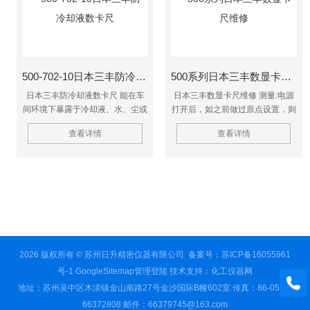
工、质检等环节提供高效可靠的测
量支持。
500-702-10日本三丰防冷却液数卡尺
500系列日本三丰数显卡尺维修
日本三丰防冷却液数卡尺 能在车
日本三丰数显卡尺维修 测量:电源
间环境下暴露于冷却液、水、尘或
打开后，如之前做过原点设置，则
油中使用 易于使用，无需擦净尺
无需再进行原点设置，原点可通过
查看详情
查看详情
子 *的设计款式 一体化原点型测量
原点按钮改变。 比较测量:显示屏
系统 自动电源开/关 数据输出功能
可以在任意位置设置零点用于比较
测量。
2026 版权所有 © 苏州日升精密仪器有限公司
备案号：苏ICP备16055961
号-1
GoogleSitemap
管理登陆
技术支持：
化工仪器网
地址：苏州吴中区木渎镇金山南路27号金沙国际B幢602室 传真：86-0512-
66372808 邮件：66379745@163.com