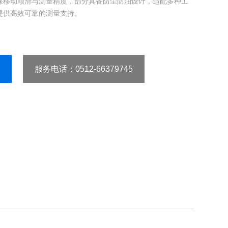
保移动顺滑与测量精度，部分具备防尘防油设计，适配多种工
提供高效可靠的测量支持。
服务电话
：0512-66379745