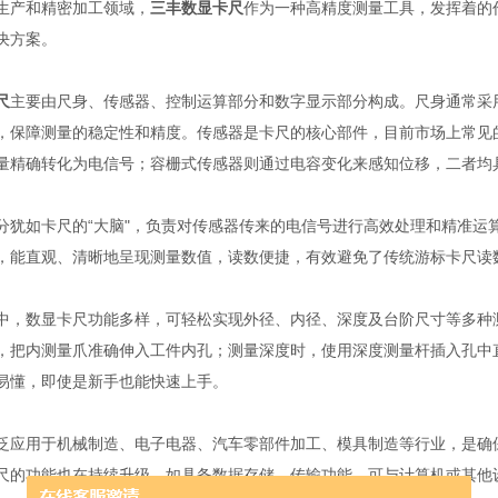
生产和精密加工领域，
三丰数显卡尺
作为一种高精度测量工具，发挥着的
决方案。
尺
主要由尺身、传感器、控制运算部分和数字显示部分构成。尺身通常采
，保障测量的稳定性和精度。传感器是卡尺的核心部件，目前市场上常见
量精确转化为电信号；容栅式传感器则通过电容变化来感知位移，二者均
分犹如卡尺的“大脑"，负责对传感器传来的电信号进行高效处理和精准运
），能直观、清晰地呈现测量数值，读数便捷，有效避免了传统游标卡尺读
中，数显卡尺功能多样，可轻松实现外径、内径、深度及台阶尺寸等多种
，把内测量爪准确伸入工件内孔；测量深度时，使用深度测量杆插入孔中
易懂，即使是新手也能快速上手。
泛应用于机械制造、电子电器、汽车零部件加工、模具制造等行业，是确
尺的功能也在持续升级，如具备数据存储、传输功能，可与计算机或其他