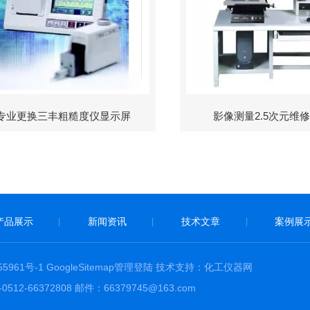
专业更换三丰粗糙度仪显示屏
影像测量2.5次元维
产品展示
新闻资讯
技术文章
案例展
|
|
|
5961号-1
GoogleSitemap
管理登陆
技术支持：
化工仪器网
66372808 邮件：66379745@163.com