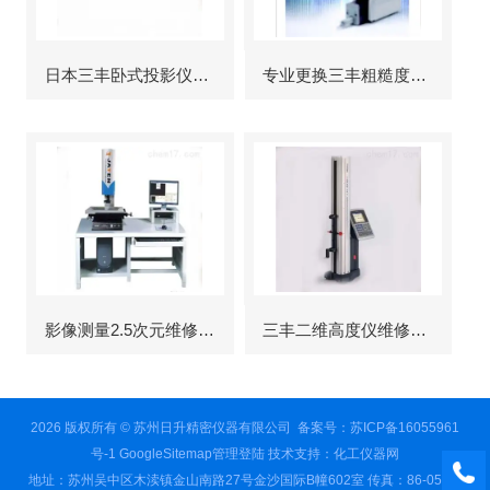
日本三丰卧式投影仪维修
专业更换三丰粗糙度仪显示屏
影像测量2.5次元维修故障
三丰二维高度仪维修服务
2026 版权所有 © 苏州日升精密仪器有限公司
备案号：苏ICP备16055961
号-1
GoogleSitemap
管理登陆
技术支持：
化工仪器网
地址：苏州吴中区木渎镇金山南路27号金沙国际B幢602室 传真：86-0512-