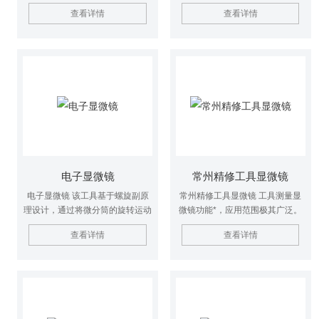
量。主要运用于录象磁头、大规模
的仪器，它将光学显微镜的放大功
查看详情
查看详情
集成电路线宽以及其它精密零件的
能与精密坐标测量系统巧妙融合，
测试。广泛地适用于计量室、生产
广泛应用于工业制造、科研实验等
作业线及科学研究等部门。 主要
诸多场景。
优点：工作台除作X、Y坐标的移
动外，还可以作用
电子显微镜
常州精修工具显微镜
电子显微镜 该工具基于螺旋副原
常州精修工具显微镜 工具测量显
理设计，通过将微分筒的旋转运动
微镜功能*，应用范围极其广泛。
转化为测微螺杆的轴向直线运动实
在机械制造行业，可测量各种成型
查看详情
查看详情
现精准控制，位移量与旋转量呈严
零件，如样板、样板车刀、冲模和
格正比关系。其核心结构包含固定
凸轮的形状，保障零件符合设计标
套筒、微分筒、测微螺杆及电子读
准。在电子领域，能测量电路板上
数模块，固定套筒刻有主刻度作为
孔的位置度、键槽的对称度等形位
基准，测微螺杆顶端常采用碳化钨
误差，助力电子产品的高精度制
材质，硬度较传统钢头提升10
造。它还能对外螺纹（螺纹塞规、