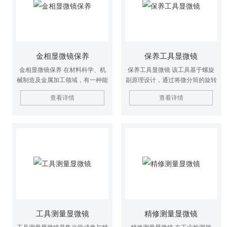
倍，有效减少磨损。
丝杠和蜗杆等）的中径、大径、小
径、螺距、牙型半角进行精确测
量，在螺纹加工质量把控中发挥关
键作用。
金相显微镜保养
保养工具显微镜
金相显微镜保养 在材料科学、机
保养工具显微镜 该工具基于螺旋
械制造及金属加工领域，有一种能
副原理设计，通过将微分筒的旋转
清晰呈现金属、合金等材料内部微
运动转化为测微螺杆的轴向直线运
查看详情
查看详情
观结构的专业观测设备，它可帮助
动实现精准控制，位移量与旋转量
研究人员分析材料的晶粒大小、组
呈严格正比关系。其核心结构包含
织结构、缺陷分布等关键特征，是
固定套筒、微分筒、测微螺杆及电
材料研发、质量检测与失效分析的
子读数模块，固定套筒刻有主刻度
核心装备。
作为基准，测微螺杆顶端常采用碳
化钨材质，硬度较传统钢头提升
10倍，有效减少磨损。
工具测量显微镜
精修测量显微镜