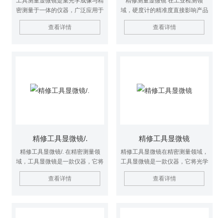
工具测量显微镜是集光学成像与精
精修测量显微镜 在工业检测领
密测量于一体的仪器，广泛应用于
域，硬度计的精准度直接影响产品
机械制造、电子元件等领域。它借
质量评估，当设备出现故障时，科
查看详情
查看详情
助高倍率光学系统清晰呈现微小工
学的维修流程是恢复其性能的关
件细节，搭配精准的测量标尺与调
键。以下从常见故障类型、维修操
节机构，能对工件的长度、角度、
作步骤及注意事项三方面，展开详
孔径、间距等几何参数进行高精度
细说明。
检测。操作时，将被测件固定在载
物台，通过调整镜头焦距与载物台
位置，使工件轮廓清晰成像，再利
用仪器自带的读数装置或连接电脑
的软件系统读取测量数据，满足工
业生产中对精密零部件质量把控的
核心需求。
精修工具显微镜/.
精修工具显微镜
精修工具显微镜/. 在精密测量领
精修工具显微镜在精密测量领域，
域，工具显微镜是一款仪器，它将
工具显微镜是一款仪器，它将光学
光学显微镜的放大功能与精密坐标
显微镜的放大功能与精密坐标测量
查看详情
查看详情
测量系统巧妙融合，广泛应用于工
系统巧妙融合，广泛应用于工业制
业制造、科研实验等诸多场景。
造、科研实验等诸多场景。