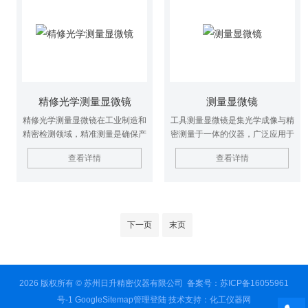
精修光学测量显微镜
测量显微镜
精修光学测量显微镜在工业制造和
工具测量显微镜是集光学成像与精
精密检测领域，精准测量是确保产
密测量于一体的仪器，广泛应用于
品质量与性能的关键环节。影像仪
机械制造、电子元件等领域。它借
查看详情
查看详情
作为集光、机、电、计算机图像技
助高倍率光学系统清晰呈现微小工
术于一体的精密测量设备，正发挥
件细节，搭配精准的测量标尺与调
着作用
节机构，能对工件的长度、角度、
孔径、间距等几何参数进行高精度
检测。操作时，将被测件固定在载
下一页
末页
物台，通过调整镜头焦距与载物台
位置，使工件轮廓清晰成像，再利
用仪器自带的读数装置或连接电脑
的软件系统读取测量数据，满足工
2026 版权所有 © 苏州日升精密仪器有限公司
备案号：苏ICP备16055961
业生产中对精密零部件质量把控的
核心需求。
号-1
GoogleSitemap
管理登陆
技术支持：
化工仪器网