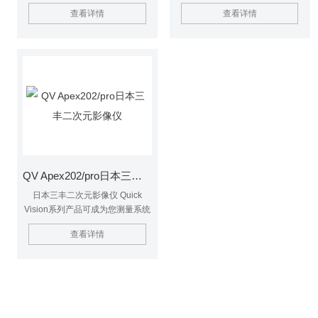
它通过光学系统获取工件图像，经
开、驱动软件无法安装 2、X、Y
查看详情
查看详情
软件处理分析，精准测量长度、角
轴测量结果精度异常 3、X、Y轴
度、轮廓等几何参数，广泛应用于
导向无法按需驱动 4、上灯、底灯
电子、模具、五金等行业，为产品
照明打开异常 5、CCD无法调焦、
质量检测提供高效、可靠的解决方
调倍率 6、传动电机无法运转、损
案。
坏 7、搬运时受碰撞、重物砸落
8、长期缺维护保养、校正 日本三
丰CNC影像测量仪维修
QV Apex202/pro日本三丰二次元影像仪
日本三丰二次元影像仪 Quick
Vision系列产品可成为您测量系统
的理想选择.它用途广乏,不仅能够
查看详情
实现*的视像测量,还能够进行特定
激光高度和形状测量以及接触式触
发测头立体工件测量. -快速！清
晰！简捷！ 快速聚焦，快速成像
取得了快速测量的效果。简单的鼠
标器操作，快速图像测量机可以精