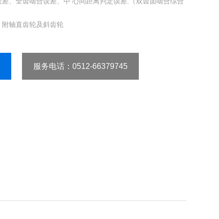
误差、全齿啮合误差、中 心间距离判定误差.（双齿面啮合综合
，附轴直齿轮及斜齿轮
服务电话
：0512-66379745