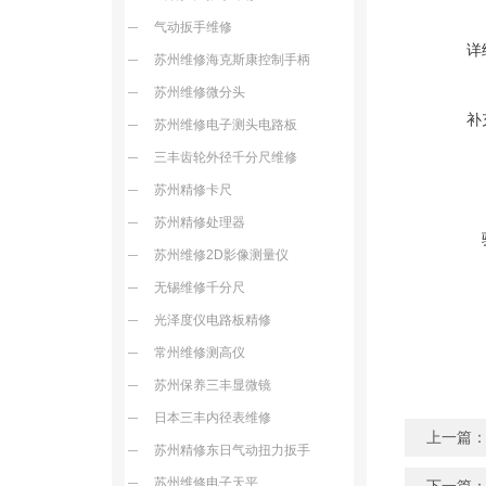
气动扳手维修
详
苏州维修海克斯康控制手柄
苏州维修微分头
补
苏州维修电子测头电路板
三丰齿轮外径千分尺维修
苏州精修卡尺
苏州精修处理器
苏州维修2D影像测量仪
无锡维修千分尺
光泽度仪电路板精修
常州维修测高仪
苏州保养三丰显微镜
日本三丰内径表维修
上一篇
苏州精修东日气动扭力扳手
苏州维修电子天平