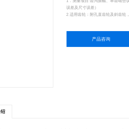
1．测量项目:齿沟振幅、单齿啮合
误差及尺寸误差）
2.适用齿轮：附孔直齿轮及斜齿轮
3.模数: 0.15～2.0
4.中心间距离: 25（2）～130mm
5.测定压: 300g～-100g
产品咨询
6.浮动侧Z大重量:5KG
介绍