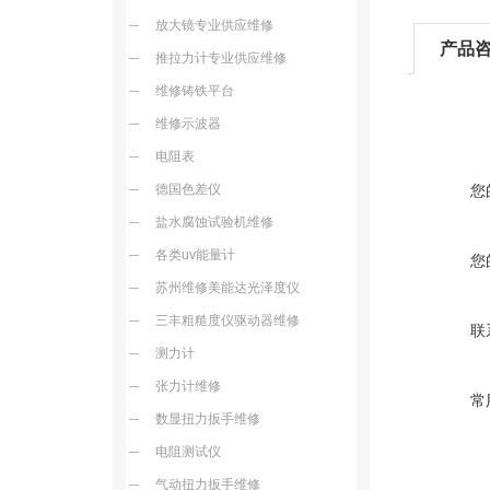
放大镜专业供应维修
产品
推拉力计专业供应维修
维修铸铁平台
维修示波器
电阻表
德国色差仪
您
盐水腐蚀试验机维修
各类uv能量计
您
苏州维修美能达光泽度仪
三丰粗糙度仪驱动器维修
联
测力计
张力计维修
常
数显扭力扳手维修
电阻测试仪
气动扭力扳手维修