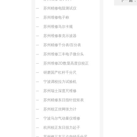
下一篇
苏州精修电阻测试仪
苏州维修电子称
苏州维修马尔卡规
苏州维修泰克示波器
苏州精修千分表/百分表
苏州维修三丰电子微分头
苏州维修2D数显高度仪校正
研磨国产杠杆千分尺
宁波调校拉力试验机
苏州瑞士深度尺维修
苏州精修东日指针扭矩表
苏州校正丝网张力计
宁波马尔气动量仪维修
杭州校正东日扭力起子
苏州修三丰三点内径千分尺