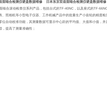
齿面啮合检测仪硬盘数据维修
日本东京双齿面啮合检测仪硬盘数据维修
面啮合滚动检查仪系列产品，包括台式的TF-40NC，以及座式的TF-66NC
表、照相机等小型电子仪器、工作机械产品中的批量生产小齿轮的精度检
零位自动校准功能，其测量数据可显示中心距的平均值、大值和小值，并且备
偿，提高了测量准确性；