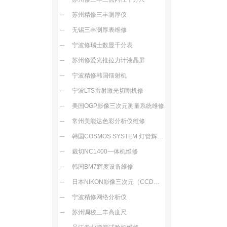
苏州精修三丰测厚仪
无锡三丰测厚表维修
宁波修瑞士数显千分表
苏州修爱光推拉力计液晶屏
宁波精修韩国镭射机
宁波LTS雷射激光切割机修
美国OGP影像三次元测量系统维修
常州美能达色彩分析仪维修
韩国COSMOS SYSTEM 灯管辉度测试机维修
裁切NC1400一体机维修
韩国BM7辉度设备维修
日本NIKON影像三次元（CCD装置故障损坏）维修
宁波精修网络分析仪
苏州调校三丰高度尺