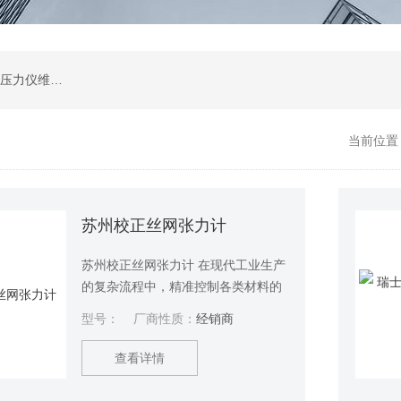
高度尺维修,光泽度计维修,测量显微镜维修,苏州压力仪维修,苏州扭力板手维修,影像测量2.5次元维修服务
当前位置
苏州校正丝网张力计
苏州校正丝网张力计 在现代工业生产
的复杂流程中，精准控制各类材料的
张力是确保产品质量与生产效率的关
型号：
厂商性质：
经销商
键因素。张力计作为一种专门测量线
材、带材等材料在静态或动态下松紧
查看详情
程度的仪器，在工业领域中发挥着重
要的作用。