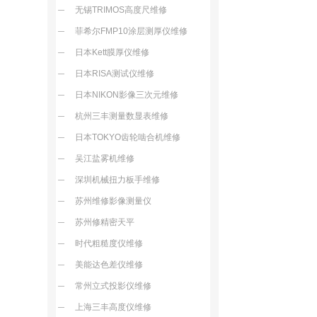
无锡TRIMOS高度尺维修
菲希尔FMP10涂层测厚仪维修
日本Kett膜厚仪维修
日本RISA测试仪维修
日本NIKON影像三次元维修
杭州三丰测量数显表维修
日本TOKYO齿轮啮合机维修
吴江盐雾机维修
深圳机械扭力板手维修
苏州维修影像测量仪
苏州修精密天平
时代粗糙度仪维修
美能达色差仪维修
常州立式投影仪维修
上海三丰高度仪维修