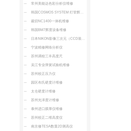
常州美能达色彩分析仪维修
韩国COSMOS SYSTEM 灯管辉度测试机维修
裁切NC1400一体机维修
韩国BM7辉度设备维修
日本NIKON影像三次元（CCD装置故障损坏）维修
宁波精修网络分析仪
苏州调校三丰高度尺
吴江专业弹簧试验机维修
苏州校正压力仪
园区布氏硬度计维修
太仓硬度计维修
苏州光泽度计维修
泰州进口膜厚仪维修
苏州校正二维高度仪
南京修TESA数显2D测高仪