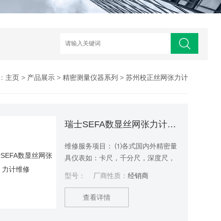
：
主页
>
产品展示
>
精密测量仪器系列
>
苏州校正丝网张力计
瑞士SEFA数显丝网张力计维修
维修服务项目： ⑴各式国内外精密量
具仪表如：卡尺，千分尺，深度尺，
高度尺，百分表，杠杆表，测厚表，
型号：
厂商性质：
经销商
高斯计，温湿度计、膜厚仪、微分头
维修、日本三丰数显深度尺维修、超
查看详情
声波硬度计… ⑵各式国内外大型仪
器：硬度计，工具显微镜，投影仪，