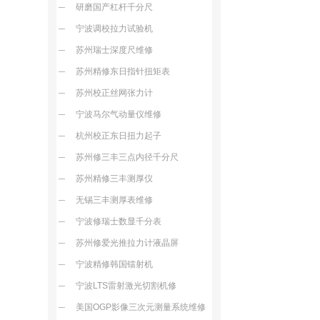
研磨国产杠杆千分尺
宁波调校拉力试验机
苏州瑞士深度尺维修
苏州精修东日指针扭矩表
苏州校正丝网张力计
宁波马尔气动量仪维修
杭州校正东日扭力起子
苏州修三丰三点内径千分尺
苏州精修三丰测厚仪
无锡三丰测厚表维修
宁波修瑞士数显千分表
苏州修爱光推拉力计液晶屏
宁波精修韩国镭射机
宁波LTS雷射激光切割机修
美国OGP影像三次元测量系统维修