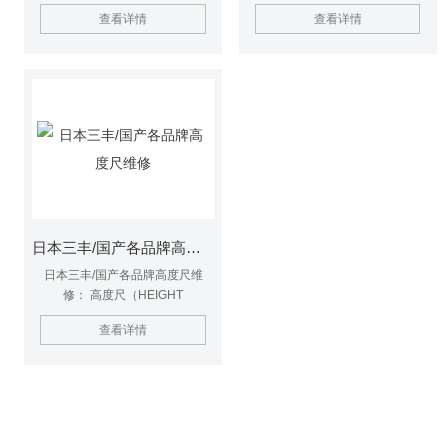
修，孔雀量具维修，投影仪维修，
修/二次元维修/二次元高度仪维修/
查看详情
查看详情
显微镜/工具显微镜维修，二次元/
二次元影相测量仪维修/投影仪维
影像测量仪维修 硬度计/扭力计维
修/工具显微镜维修/投影仪维修/千
修 ，数显千分表维修，日本横河
分表维修/百分表维修/高度表维修/
张力计维修，扭力扳手维修 示波
高度仪维修/维修卡尺/ /千分尺维
器维修，色差仪维修，粗糙度仪维
修/ /量具维修/ 杠杆千分表维修/三
修，日本三丰带表高度尺维修，高
丰卡尺维修/ 维修三丰量具/ 维修三
度尺维修，测高仪维修….
杠杆千分表 /维修三丰仪器
日本三丰/国产各品牌高度尺维修
日本三丰/国产各品牌高度尺维
修： 高度尺（HEIGHT
CALIPER）,也被称为高度游标卡
查看详情
尺。顾名思义，它的主要用途是测
量工件的高度，另外还经常用于测
量形状和位置公差尺寸，有时也用
于划线。