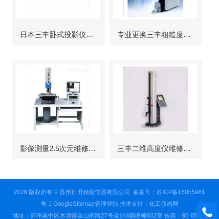
日本三丰卧式投影仪维修
专业更换三丰粗糙度仪显示屏
影像测量2.5次元维修故障
三丰二维高度仪维修服务
2026 版权所有 © 苏州日升精密仪器有限公司
备案号：苏ICP备16055961
号-1
GoogleSitemap
管理登陆
技术支持：
化工仪器网
地址：苏州吴中区木渎镇金山南路27号金沙国际B幢602室 传真：86-0512-