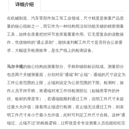
详细介绍
在机械制造、汽车零部件加工等工业领域，尺寸精度是衡量产品质
量的核心指标之一，而它作为一种结构简洁却功能关键的精密测量
工具，始终在质量把控环节发挥着重要作用。它无需复杂的读数操
作，凭借独特的“通止原则"，能快速判断工件尺寸是否符合公差要
求，大幅提升检测效率，是生产线上的检测设备。
马尔卡规
的核心结构由测量部分、手柄和辅助标识组成。测量部分
包含两个关键测量面，分别对应“通端"和“止端"：通端的尺寸设定为
工件公差范围的上限，止端则设定为公差范围的下限。检测时，操
作人员手持手柄，将通端对准工件待检测部位（如轴类零件的外
径、板材的厚度等），若通端能顺利通过工件，说明工件尺寸未超
过最大允许值；接着用止端进行检测，若止端无法通过工件，则表
明工件尺寸未小于最小允许值，此时可判定工件尺寸合格。这种“通
端过、止端不过"的检验逻辑，让即使是非专业测量人员也能轻松完